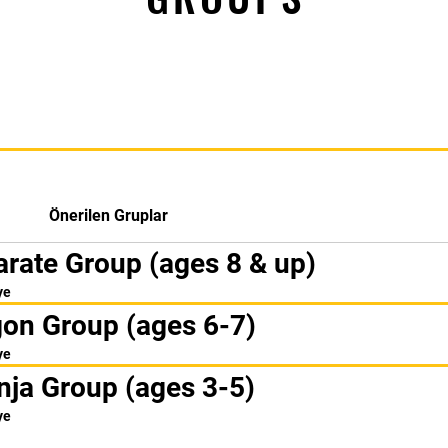
Önerilen Gruplar
arate Group (ages 8 & up)
ye
gon Group (ages 6-7)
ye
nja Group (ages 3-5)
ye