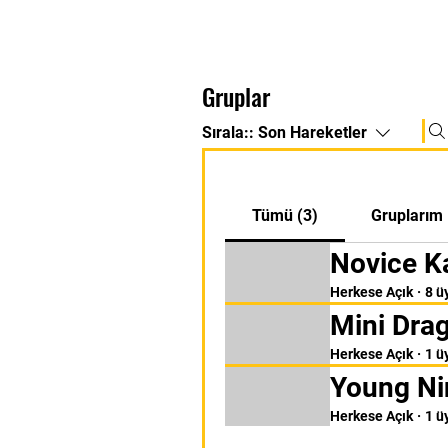
Gruplar
Sırala::
Son Hareketler
Tümü (3)
Gruplarım
Novice K
Herkese Açık
·
8 ü
Mini Dra
Herkese Açık
·
1 ü
Young Ni
Herkese Açık
·
1 ü