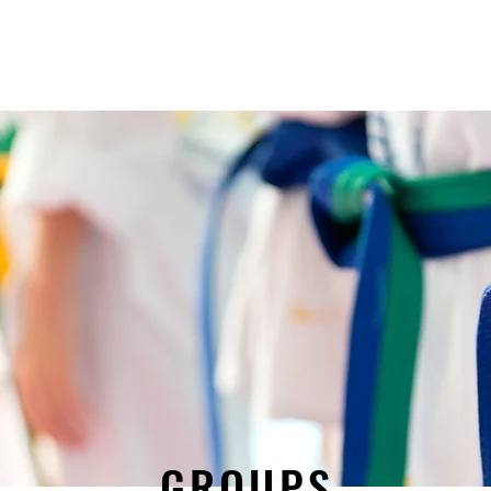
itmenlerimiz
Onursal Başkanlarımız
Sertifikalar
Ga
GROUPS