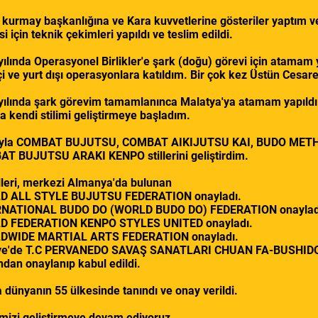
l kurmay başkanlığına ve Kara kuvvetlerine gösteriler yaptım
i için teknik çekimleri yapıldı ve teslim edildi.
ılında Operasyonel Birlikler'e şark (doğu) görevi için atamam y
çi ve yurt dışı operasyonlara katıldım. Bir çok kez Üstün Cesar
yılında şark görevim tamamlanınca Malatya'ya atamam yapıld
a kendi stilimi geliştirmeye başladım.
sıyla COMBAT BUJUTSU, COMBAT AIKIJUTSU KAI, BUDO MET
T BUJUTSU ARAKI KENPO stillerini geliştirdim.
illeri, merkezi Almanya'da bulunan
D ALL STYLE BUJUTSU FEDERATION onayladı.
RNATIONAL BUDO DO (WORLD BUDO DO) FEDERATION onaylad
D FEDERATION KENPO STYLES UNITED onayladı.
DWIDE MARTIAL ARTS FEDERATION onayladı.
iye'de T.C PERVANEDO SAVAŞ SANATLARI CHUAN FA-BUSHI
ndan onaylanıp kabul edildi.
 dünyanın 55 ülkesinde tanındı ve onay verildi.
mizi geliştirmeye devam ediyoruz.