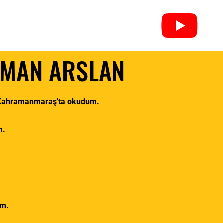
leri
Federasyonlar
İletişim
LMAN ARSLAN
i Kahramanmaraş'ta okudum.
m.
ım.