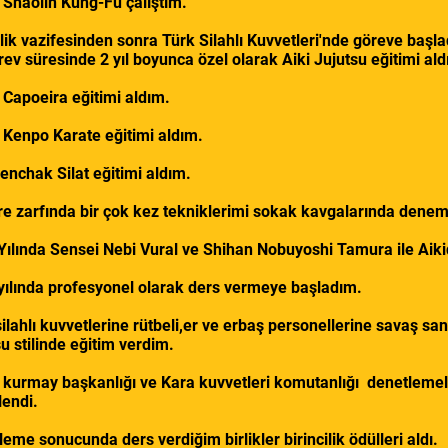
l Shaolin Kung-Fu çalıştım.
lik vazifesinden sonra Türk Silahlı Kuvvetleri'nde göreve başl
ev süresinde 2 yıl boyunca özel olarak Aiki Jujutsu eğitimi ald
l Capoeira eğitimi aldım.
l Kenpo Karate eğitimi aldım.
Penchak Silat eğitimi aldım.
re zarfında bir çok kez tekniklerimi sokak kavgalarında dene
Yılında Sensei Nebi Vural ve Shihan Nobuyoshi Tamura ile Aiki
yılında profesyonel olarak ders vermeye başladım.
ilahlı kuvvetlerine rütbeli,er ve erbaş personellerine savaş san
u stilinde eğitim verdim.
 kurmay başkanlığı ve Kara kuvvetleri komutanlığı denetlemele
lendi.
eme sonucunda ders verdiğim birlikler birincilik ödülleri aldı.