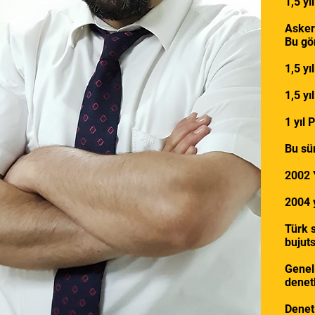
1,5 yı
Asker
Bu gör
1,5 yı
1,5 yı
1 yıl 
Bu sü
2002 
2004 
Türk s
bujuts
Genel
denet
Denetl