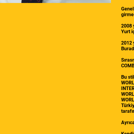
​Gene
girmes
2008 y
Yurt i
2012 
Burad
Sıra
COMBA
Bu st
WORL
INTE
WORL
WORL
Türk
tarafı
Ayrıca
Kendi