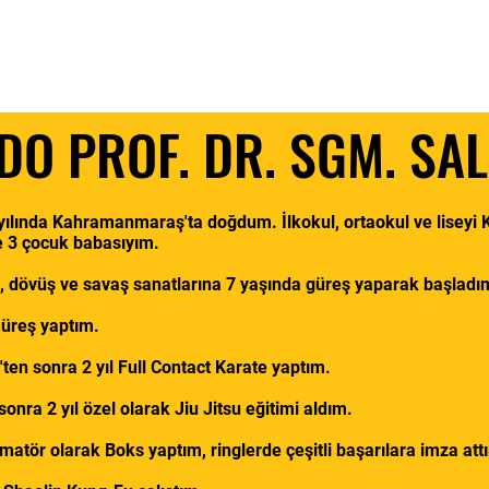
itmenlerimiz
Onursal Başkanlarımız
Sertifikalar
Ga
DO PROF. DR. SGM. SA
yılında Kahramanmaraş'ta doğdum. İlkokul, ortaokul ve lisey
ve 3 çocuk babasıyım.
, dövüş ve savaş sanatlarına 7 yaşında güreş yaparak başladı
Güreş yaptım.
ten sonra 2 yıl Full Contact Karate yaptım.
onra 2 yıl özel olarak Jiu Jitsu eğitimi aldım.
amatör olarak Boks yaptım, ringlerde çeşitli başarılara imza att