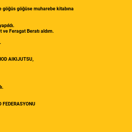
 ve göğüs göğüse muharebe kitabına
apıldı.
et ve Feragat Beratı aldım.
ı.
HOD AIKIJUTSU,
ı.
DO FEDERASYONU