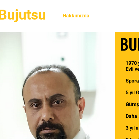
Bujutsu
Hakkımızda
Stillerimiz
Eğ
BU
1970 
Evli 
Spora
5 yıl 
Güreş'
Daha s
3 yıl 