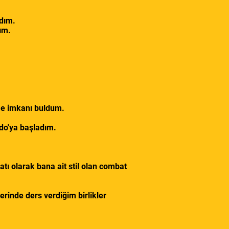
adım.
ım.
me imkanı buldum.
do'ya başladım.
atı olarak bana ait stil olan combat
rinde ders verdiğim birlikler