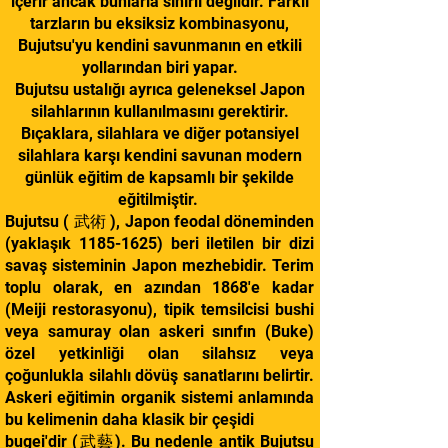
içerir ancak bunlarla sınırlı değildir. Farklı
tarzların bu eksiksiz kombinasyonu,
Bujutsu'yu kendini savunmanın en etkili
yollarından biri yapar.
Bujutsu ustalığı ayrıca geleneksel Japon
silahlarının kullanılmasını gerektirir.
Bıçaklara, silahlara ve diğer potansiyel
silahlara karşı kendini savunan modern
günlük eğitim de kapsamlı bir şekilde
eğitilmiştir.
Bujutsu ( 武術 ), Japon feodal döneminden
(yaklaşık
1185-1625)
beri iletilen bir dizi
savaş sisteminin Japon mezhebidir. Terim
toplu olarak, en azından 1868'e kadar
(Meiji restorasyonu), tipik temsilcisi bushi
veya samuray olan askeri sınıfın (Buke)
özel yetkinliği olan silahsız veya
çoğunlukla silahlı dövüş sanatlarını belirtir.
Askeri eğitimin organik sistemi anlamında
bu kelimenin daha klasik bir çeşidi
bugei'dir (武藝). Bu nedenle antik Bujutsu