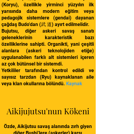
(Koryu), özellikle yirminci yüzyılın ilk
yarısında daha modern eğitim veya
pedagojik sistemlere (gendai) dayanan
çağdaş Budo'dan (武 道) ayırt edilmelidir.
Bujutsu, diğer askeri savaş sanatı
geleneklerinin karakteristik bazı
özelliklerine sahipti. Organikti, yani çeşitli
alanlara (askeri teknolojiden etiğe)
uygulanabilen farklı alt sistemleri içeren
az çok bütünsel bir sistemdi.
Yetkililer tarafından kontrol edildi ve
sayısız tarzdan (Ryu) kaynaklanan aile
veya klan okullarına bölündü.
Kaynak
Aikijujutsu'nun Kökeni
Özde, Aikijutsu savaş alanında zırh giyen
diğer Bushi’lere (askerler) karşı