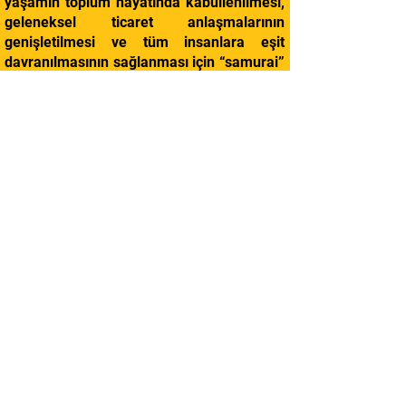
yaşamın toplum hayatında kabullenilmesi,
geleneksel ticaret anlaşmalarının
genişletilmesi ve tüm insanlara eşit
davranılmasının sağlanması için “samurai”
sınıfının kaldırılması, bu yeniden
yapılanma hareketinin kapsamındaydı.
Meiji yeniden yapılanma süreci içindeki
değişimlerden biri de, 1876’da halk içinde
kılıç takılmasına dair yasak getirilmesiydi.
Takeda Sokaku, Daito Ryu jujutsu’nun
öncelikli olarak Kenjutsu (kılıç) üzerinde
yoğunlaşan tekniklerini Aikibujutsu’ya
uyarlayarak bazı değişikliklerin yapılması
gerektiğini anlamıştı (kuminchi teknikleri
1922’ye dek “Daito Ryu Jujutsu” olarak
adlandırıldı. Yapılan araştırmalar, “Aiki”
kelimesinin, daha sonra Omoto-Kyo’nun
lideri Deguchi Onisaburo’nun önerisiyle
eklendiğini göstermektedir), böylece daha
çok Taijutsu (silahsız teknikler) üzerinde
durulmaya başlandı. Bu değişikliklerin ve