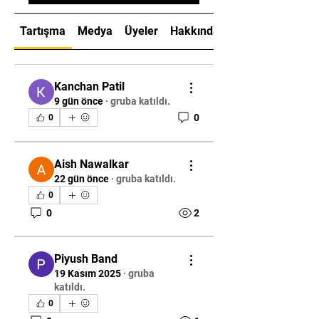
Tartışma
Medya
Üyeler
Hakkında
Kanchan Patil
9 gün önce
·
gruba katıldı.
0
0
Aish Nawalkar
22 gün önce
·
gruba katıldı.
0
0
2
Piyush Band
19 Kasım 2025
·
gruba
katıldı.
0