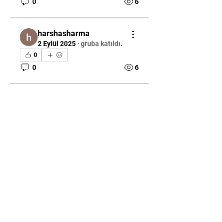
0
6
harshasharma
2 Eylül 2025
·
gruba katıldı.
0
0
6