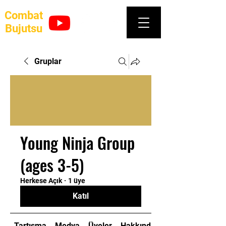
Combat
Bujutsu
Gruplar
Young Ninja Group
(ages 3-5)
Herkese Açık
·
1 üye
Katıl
Tartışma
Medya
Üyeler
Hakkında