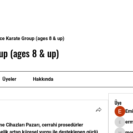
itmenlerimiz
Onursal Başkanlarımız
Sertifikalar
Ga
ce Karate Group (ages 8 & up)
up (ages 8 & up)
Üyeler
Hakkında
Üye
Emi
erm
me Cihazları Pazarı, cerrahi prosedürler 
ermantat
elik artan küresel vurgu ile desteklenen güçlü 
mor