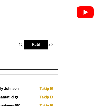
leri
Federasyonlar
İletişim
Katıl
ly Johnson
Takip Et
antatlici
Takip Et
lici
eajaymrf90
Takip Et