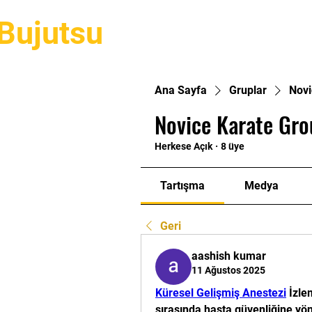
Bujutsu
Hakkımızda
Stillerimiz
Eğ
Ana Sayfa
Gruplar
Novi
Novice Karate Gro
Herkese Açık
·
8 üye
Tartışma
Medya
Geri
aashish kumar
11 Ağustos 2025
Küresel Gelişmiş Anestezi
 İzle
sırasında hasta güvenliğine yön