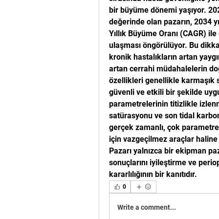
bir büyüme dönemi yaşıyor. 2024
değerinde olan pazarın, 2034 yı
Yıllık Büyüme Oranı (CAGR) ile e
ulaşması öngörülüyor. Bu dikkat
kronik hastalıkların artan yaygı
artan cerrahi müdahalelerin do
özellikleri genellikle karmaşık s
güvenli ve etkili bir şekilde uy
parametrelerinin titizlikle izlen
satürasyonu ve son tidal karbond
gerçek zamanlı, çok parametreli
için vazgeçilmez araçlar haline 
Pazarı yalnızca bir ekipman paz
sonuçlarını iyileştirme ve perio
kararlılığının bir kanıtıdır.
0
Write a comment...