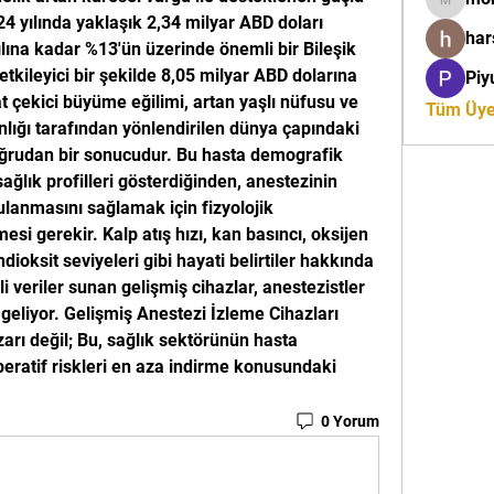
moreaja
 yılında yaklaşık 2,34 milyar ABD doları 
ha
lına kadar %13'ün üzerinde önemli bir Bileşik 
tkileyici bir şekilde 8,05 milyar ABD dolarına 
Piy
 çekici büyüme eğilimi, artan yaşlı nüfusu ve 
Tüm Üyel
nlığı tarafından yönlendirilen dünya çapındaki 
ğrudan bir sonucudur. Bu hasta demografik 
ağlık profilleri gösterdiğinden, anestezinin 
gulanmasını sağlamak için fizyolojik 
mesi gerekir. Kalp atış hızı, kan basıncı, oksijen 
ioksit seviyeleri gibi hayati belirtiler hakkında 
 veriler sunan gelişmiş cihazlar, anestezistler 
geliyor. Gelişmiş Anestezi İzleme Cihazları 
arı değil; Bu, sağlık sektörünün hasta 
peratif riskleri en aza indirme konusundaki 
0 Yorum