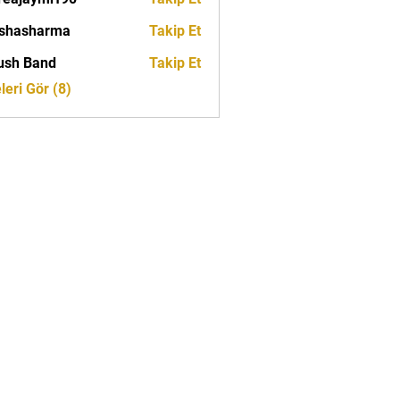
ymrf90
rshasharma
Takip Et
ush Band
Takip Et
eri Gör (8)